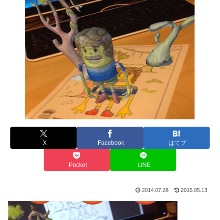
X
Facebook
はてブ
Pocket
LINE
2014.07.28
2015.05.13