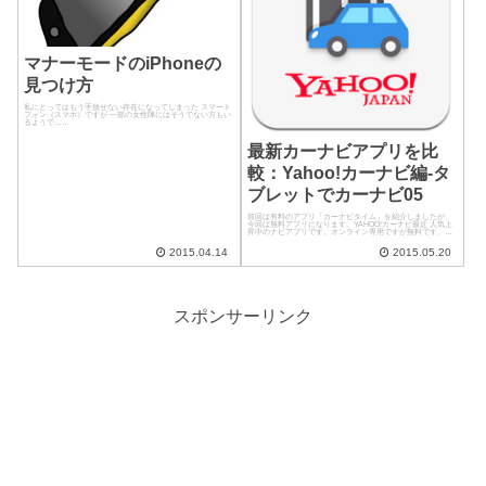
マナーモードのiPhoneの
見つけ方
私にとってはもう手放せない存在になってしまった スマート
フォン（スマホ）ですが 一部の女性陣にはそうでない方もい
るようで……
最新カーナビアプリを比
較：Yahoo!カーナビ編-タ
ブレットでカーナビ05
前回は有料のアプリ「カーナビタイム」を紹介しましたが、
今回は無料アプリになります。YAHOO!カーナビ最近 人気上
昇中のナビアプリです。オンライン専用ですが無料です。動
画の方が雰囲気がよく分かります。
2015.04.14
2015.05.20
スポンサーリンク