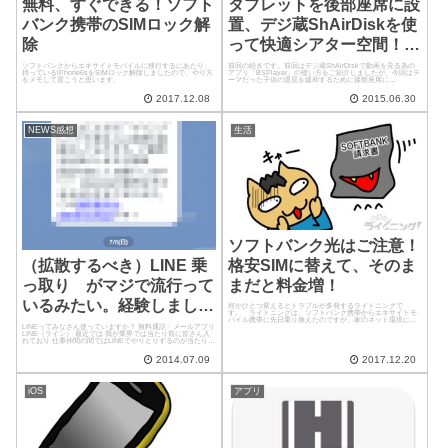
無料、すぐできる！ソフト
タブレットを後部座席に設
バンク携帯のSIMロック解
置、デジ蔵ShAirDiskを使
除
って快適シアター空間！-
タブレットでカーナビ12
ソフトバンクからエキサイトモバイルに移行するにあたり、
前回の続きです。前回はデジ蔵ShAirDiskで動画を見る為の
持っているiPhone6sをSIMロック解除しましたので、やり方
アプリ「BSPlayer」の使い方をご紹介しましたが、今回はテ
をメモして置こうと思います。
ーマだった子供の退屈を緩和するために後部座席に
Nexus7(2012)を設置して快適空間を作っていきたいと思いま
す！...
2017.12.08
2015.06.30
NEWS感想
生活
ソフトバンク光はご注意！
格安SIMに替えて、そのま
（拡散するべき）LINE 乗
まだと料金増！
っ取り がマジで流行って
いるみたい。経験しました
何かひとつ変えるとトラブルが多発するライトニングで
す。 ライトニングは、ソフトバンク携帯からエキサイトモ
バイル携帯に先日乗り換えたのですが、家のネット環境に関
(T_T)
LINEってみなさん使っていますか？ 無料通話・メールアプリ
しては、そのままソフトバンク光のままにしております。
LINE（ライン） 最近では 我が業界では当たり前に皆さん入
まず、なぜそのままなのかと言...
れており 仕事仲間の間ではLINEでやりとりするのが当たり前
になりつつある状態。 （とはいえ 取引相手とかには さす
が...
2014.07.09
2017.12.20
iOS
アプリ