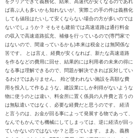
をクリアできて義務化、結果、高速代が安くなるのであれ
ば喜ぶ人も多いかも知れないが、実際この手の件は義務化
しても値段はたいして安くならない場合の方が多いのでは
ないでしょうか？ そもそも建前では高速道路は通行料金
の収入で高速道路拡充、補修を行っているので(専門家で
はないので、間違っているかも)本来は税金とは無関係な
筈です。 とは言え、経費が安くなれば、新たな高速道路
を作るなどの費用に回せ、結果的には利用者の未来の得に
なる事は理解できるので、問題が解決できれば反対してい
るわけではありません。 殆ど使われない施設を高額な費
用を投入して作るような、建設業にしか利得がないような
物に使うのとは違い、料金所に置く係員の人件費と言うの
は無駄遣いではなく、必要な経費だと思うのです。 経済
と言うのは、お金が回る事によって発展する物であって、
なんでもかんでも機械にしてしまっては、逆に経済が回っ
ていかないのではないか？と思っています。 まあ、義務