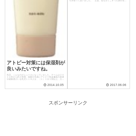
引き取って貰いました。 正直、型も古くこすった跡が至る
所にあって、ほぼ価値がないことが分かっていたので、あま
り買取価格を他と比べて...
アトピー対策には保湿剤が
良いみたいですね。
先日、こんなのがニュースになっていました。チームは２０
１０年から約３年間、両親や兄弟にアトピー性皮膚炎の患者
や経験者がいる乳児１１８人を、（１）１日１回以上、入浴
後などに保湿剤を全身に塗るグループ（２）特別なスキンケ
アをしないグループ−−に...
2014.10.05
2017.06.06
スポンサーリンク