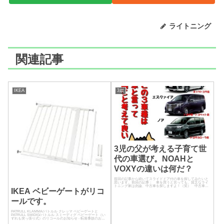
ライトニング
関連記事
IKEA
3歳
3児の父が考える子育て世
代の車選び。NOAHと
VOXYの違いは何だ？
前回の記事から続いてスライドドア付の車を探してみたいと
思います。前回の記事： 車を買うと言っても、貧乏なライ
トニング家は勿論、中古車を探しますよ！（笑） 中古車は
IKEA ベビーゲートがリコ
貧乏人って言うのも勝手な偏見ではありますが……（笑）
ールです。
PATRULL KLÄMMA/パトルル クレッマ ベビーゲートと
PATRULL SMIDIG/パトルル スミーディグ ベビーゲート（い
ずれも突っ張り式）のリコールのお知らせ - 転落事故のおそ
れがあります 。 url : "",image ...