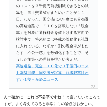
のコストを３千億円前後削減できるとの試
算を、国土交通省がまとめたことが１１
日、わかった。国交省は来年度にも首都圏
の高速道路で、ＥＴＣを搭載しない「現金
車」を対象に通行料金を値上げする方向で
検討中で、将来的には搭載の義務化も視野
に入れている。わずか１割の現金車がもた
らす「不公平感」を数値化することで、そ
うした施策への理解を得たい考えだ。
高速道路、完全ＥＴＣ化で３千億円のコス
ト削減可能 国交省が試算 非搭載車はわ
ずか１割 – 産経ニュース
んー確かに これは不公平ですね！
と言いたいところで
すが、よく考えてみると非常にこの論点はおかしい。