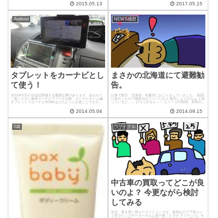
2015.05.13
2017.05.15
Android
NEWS感想
タブレットをカーナビとし
まさかの北海道にて避難勧
て使う！
告。
2015年5月21日追記関連する最新記事があります。合わせて
仕事で数日、北海道・札幌市におじゃましていました。 順調
ご覧ください最新カーナビアプリを比較：カーナビタイム編-
に終わったので最終日はフリーになり 観光しようかなぁ と思
タブレットでカーナビ04GWはどのようにお過ごしですか？
っていると…… ぴろりぴろり～！ ん？！その時間、未明の
我が家は GW中は カミさんの実家にお世話になっておりま
3:30ころ携帯から変なアラーム音が！ 見てみると 大雨の警
す。そういう...
報！ どこ...
2014.05.04
2014.09.15
0歳
リサイクル
中古車の買取ってどこが良
いのよ？ 今更ながら検討
してみる
先日、車を買い替えたライトニングは、面倒なので下取とい
う形でビッグモーターさんに前の車（トヨタ ラクティス）を