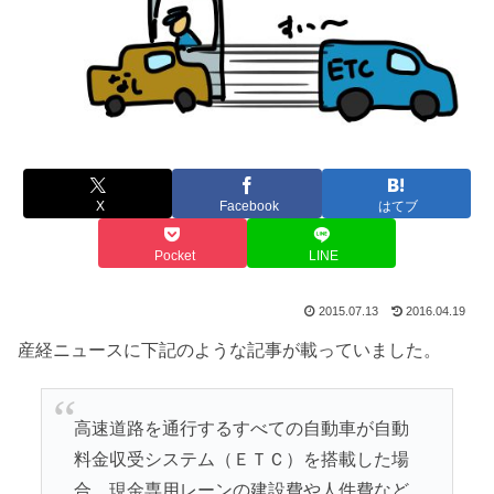
X
Facebook
はてブ
Pocket
LINE
2015.07.13
2016.04.19
産経ニュースに下記のような記事が載っていました。
高速道路を通行するすべての自動車が自動
料金収受システム（ＥＴＣ）を搭載した場
合、現金専用レーンの建設費や人件費など