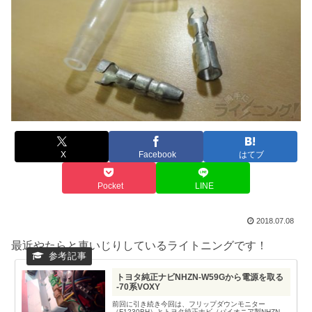
X
Facebook
はてブ
Pocket
LINE
2018.07.08
最近やたらと車いじりしているライトニングです！
トヨタ純正ナビNHZN-W59Gから電源を取る
-70系VOXY
前回に引き続き今回は、フリップダウンモニター
（F1230BH）とトヨタ純正ナビ（パイオニア製NHZN-