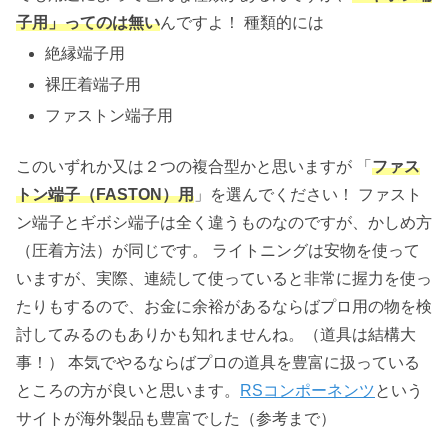
子用」ってのは無い
んですよ！ 種類的には
絶縁端子用
裸圧着端子用
ファストン端子用
このいずれか又は２つの複合型かと思いますが 「
ファス
トン端子（FASTON）用
」を選んでください！ ファスト
ン端子とギボシ端子は全く違うものなのですが、かしめ方
（圧着方法）が同じです。 ライトニングは安物を使って
いますが、実際、連続して使っていると非常に握力を使っ
たりもするので、お金に余裕があるならばプロ用の物を検
討してみるのもありかも知れませんね。（道具は結構大
事！） 本気でやるならばプロの道具を豊富に扱っている
ところの方が良いと思います。
RSコンポーネンツ
という
サイトが海外製品も豊富でした（参考まで）