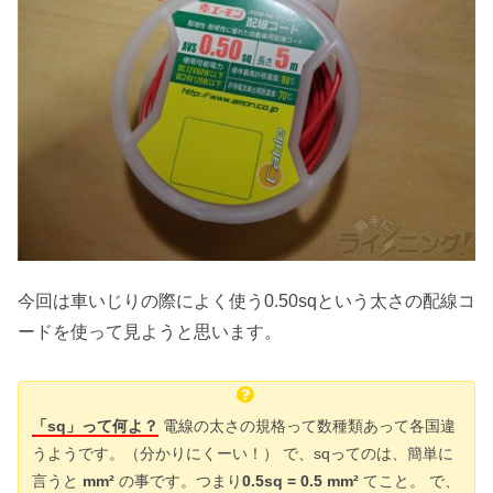
今回は車いじりの際によく使う0.50sqという太さの配線コ
ードを使って見ようと思います。
「sq」って何よ？
電線の太さの規格って数種類あって各国違
うようです。（分かりにくーい！） で、sqってのは、簡単に
言うと
mm²
の事です。つまり
0.5sq = 0.5 mm²
てこと。 で、