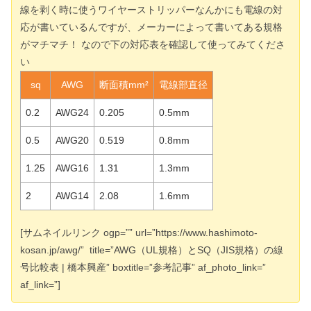
線を剥く時に使うワイヤーストリッパーなんかにも電線の対
応が書いているんですが、メーカーによって書いてある規格
がマチマチ！ なので下の対応表を確認して使ってみてくださ
い
sq
AWG
断面積mm²
電線部直径
0.2
AWG24
0.205
0.5mm
0.5
AWG20
0.519
0.8mm
1.25
AWG16
1.31
1.3mm
2
AWG14
2.08
1.6mm
[サムネイルリンク ogp=”” url=”https://www.hashimoto-
kosan.jp/awg/” title=”AWG（UL規格）とSQ（JIS規格）の線
号比較表 | 橋本興産” boxtitle=”参考記事” af_photo_link=”
af_link=”]