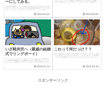
（ついででしたが） 寝室には遮熱カーテンが良い？ 前編 こ
ーにしてみる。
の時にも書きましたが二段ベッドを買ったのに 四歳息子くん
が寝てくれない！という状態だったのですがある方法で寝て
くれるようになったの...
土日は幼稚園行っている4歳の息子もいるので お父さんは休
めません（笑）本日は 息子の自転車練習を初めてやってみま
した。いままで、ストライダーを少しやってことがあり、あ
れは本人も気に入って とても乗りこなせていたのですが、妻
が何故かレンタルで...
2014.04.21
2014.05.03
03ヶ月
4歳
いざ軽井沢へ（親戚の結婚
これって何だっけ？？
式でリングボーイ）
最近、我が家には第2子の娘が産まれて赤ちゃん育児が、数年
ぶりに復活したのですがいやはや、二人目なので、一度経験
していても結構忘れてるもんなんですよね（笑）赤ちゃんに
ファッションセンターしまむら に行ってみたよでも書きまし
使う道具もすっかり忘れていてふと、カウンターに置いてあ
たが親戚の結婚式のため 家族4人は車で軽井沢に行くことに
ったこれ！これ、なんだ...
なりましたよ家族4人（赤ちゃん含め）で車で遠出するのは初
めてに近いかも。圏央道を使って 多摩市から軽井沢まで2時
間半ほどで到着。...
2014.07.14
2014.04.18
スポンサーリンク