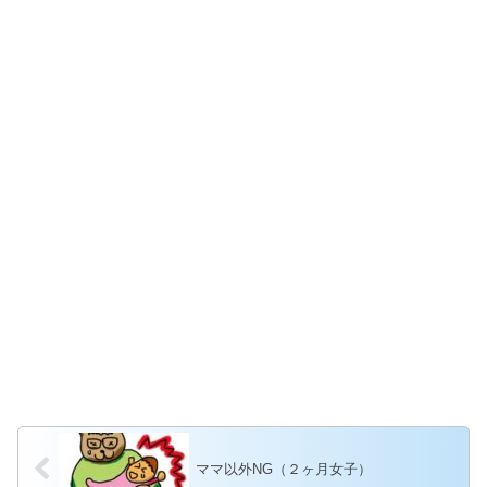
ママ以外NG（２ヶ月女子）