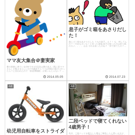
息子がゴミ箱をあさりだし
た！
急にゴミ箱をあさりだした うちの息子。え？！ な、何してん
の？！やめなさいな！と言った途端 息子が拾ったのは折り紙
のカメ。。。。おお それを拾ったのね？「何で捨てたの？」
そう それは たまりにたまる幼児向けの付録やら幼稚園で作っ
た工作の一つ...
ママ友大集合＠妻実家
妻の実家に来ているGWですが2日目は妻の友人（既に皆ママ
さん）が集まるらしいので4歳息子とパパは何処か遊びに行っ
たら？と言われたので「鉄道博物館」が良いんじゃない？ と
いう義母の提案があり4歳息子に「明日、鉄道博物館行こう
か？」と聞いたら息...
2014.05.05
2014.07.23
4歳
4歳
二段ベッドで寝てくれない
4歳男子！
幼児用自転車をストライダ
先日、二段ベッドを購入した事をご報告したと思いますが