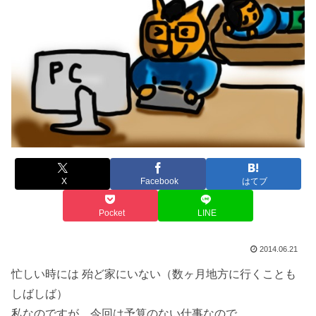
X
Facebook
はてブ
Pocket
LINE
2014.06.21
忙しい時には 殆ど家にいない（数ヶ月地方に行くことも
しばしば）
私なのですが、今回は予算のない仕事なので